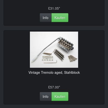
£31.05*
Info
Kaufen
Vintage Tremolo aged, Stahlblock
£57.00*
Info
Kaufen