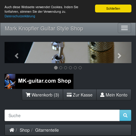
Auch diese Webseite verwendet Cookies. Indem Sie
Schließen
fortfahren, stimmen Sie der Verwendung zu.
Datenschutzerklärung
Mark Knopfler Guitar Style Shop
Toggl
Navig
Previous
Next
Warenkorb (3)
Zur Kasse
Mein Konto
Startseite
Shop
Gitarrenteile