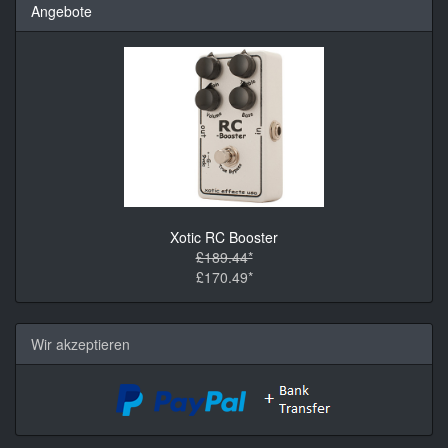
Angebote
Xotic RC Booster
£189.44*
£170.49*
Wir akzeptieren