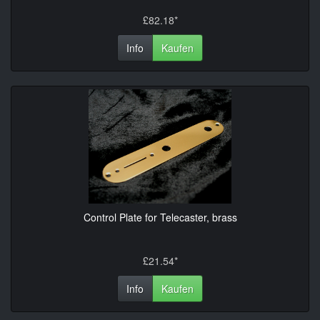
£82.18*
Info
Kaufen
Control Plate for Telecaster, brass
£21.54*
Info
Kaufen