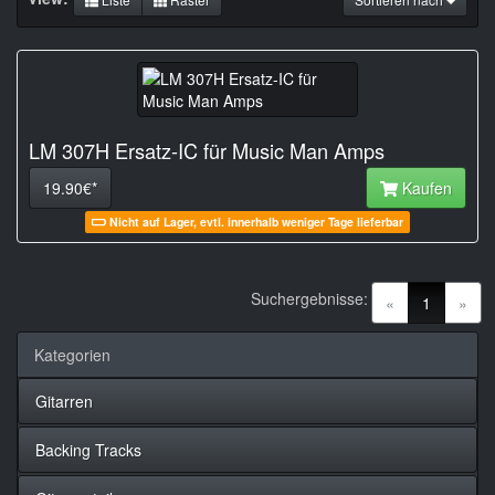
LM 307H Ersatz-IC für Music Man Amps
19.90€*
Kaufen
Nicht auf Lager, evtl. innerhalb weniger Tage lieferbar
Suchergebnisse:
(current)
«
1
»
Kategorien
Gitarren
Backing Tracks