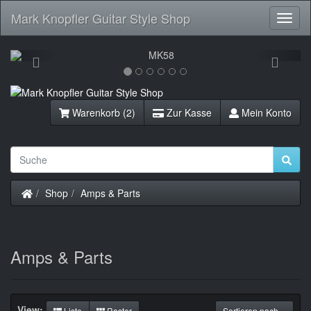
Mark Knopfler Guitar Style Shop
Toggl
Navig
Previous
Next
Warenkorb (2)
Zur Kasse
Mein Konto
Startseite
Shop
Amps & Parts
Amps & Parts
View:
Liste
Raster
Sortieren nach