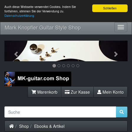
Auch diese Webseite verwendet Cookies. Indem Sie
Schließen
fortfahren, stimmen Sie der Verwendung zu.
Datenschutzerklärung
Mark Knopfler Guitar Style Shop
Toggl
Navig
Previous
Next
Warenkorb
Zur Kasse
Mein Konto
Startseite
Shop
Ebooks & Artikel