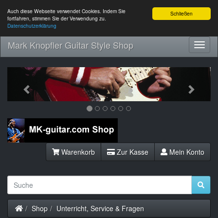
Auch diese Webseite verwendet Cookies. Indem Sie
Schließen
fortfahren, stimmen Sie der Verwendung zu.
Datenschutzerklärung
Mark Knopfler Guitar Style Shop
Toggl
Navig
Previous
Next
Warenkorb
Zur Kasse
Mein Konto
Startseite
Shop
Unterricht, Service & Fragen