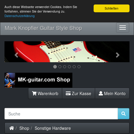
Auch diese Webseite verwendet Cookies. Indem Sie
Schließen
fortfahren, stimmen Sie der Verwendung zu.
Datenschutzerklärung
Mark Knopfler Guitar Style Shop
Toggl
Navig
Previous
Next
Warenkorb
Zur Kasse
Mein Konto
Startseite
Shop
Sonstige Hardware