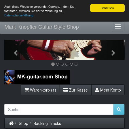
Auch diese Webseite verwendet Cookies. Indem Sie
Schließen
fortfahren, stimmen Sie der Verwendung zu.
Datenschutzerklärung
Mark Knopfler Guitar Style Shop
Toggl
Navig
Previous
Next
Warenkorb (1)
Zur Kasse
Mein Konto
Startseite
Shop
Backing Tracks