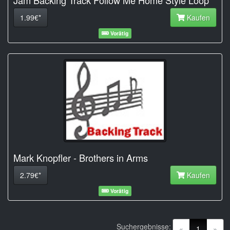
1.99€*
Kaufen
Vorätig
Mark Knopfler - Brothers in Arms
2.79€*
Kaufen
Vorätig
Suchergebnisse:
(current)
«
1
»