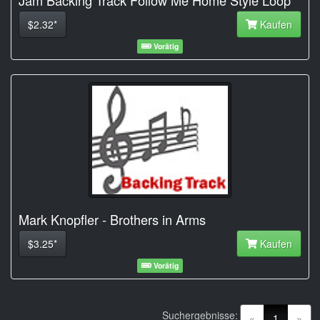
$2.32*
Kaufen
Vorätig
Mark Knopfler - Brothers in Arms
$3.25*
Kaufen
Vorätig
Suchergebnisse:
(current)
«
1
»