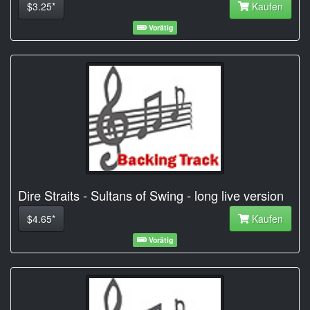
$3.25*
Kaufen
Vorätig
Dire Straits - Sultans of Swing - long live version
$4.65*
Kaufen
Vorätig