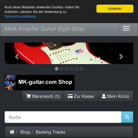
Auch diese Webseite verwendet Cookies. Indem Sie
Schließen
fortfahren, stimmen Sie der Verwendung zu.
Datenschutzerklärung
Mark Knopfler Guitar Style Shop
Toggl
Navig
Previous
Next
Warenkorb (3)
Zur Kasse
Mein Konto
Startseite
Shop
Backing Tracks