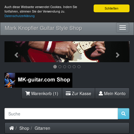
Auch diese Webseite verwendet Cookies. Indem Sie
Schließen
fortfahren, stimmen Sie der Verwendung zu.
Datenschutzerklärung
Mark Knopfler Guitar Style Shop
Toggl
Navig
Previous
Next
Warenkorb (1)
Zur Kasse
Mein Konto
Startseite
Shop
Gitarren