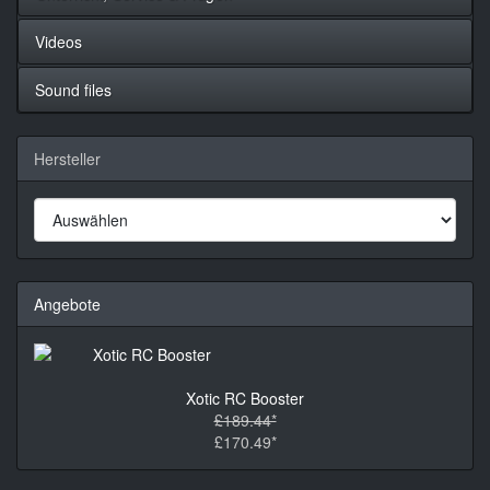
Videos
Sound files
Hersteller
Angebote
Xotic RC Booster
£189.44*
£170.49*