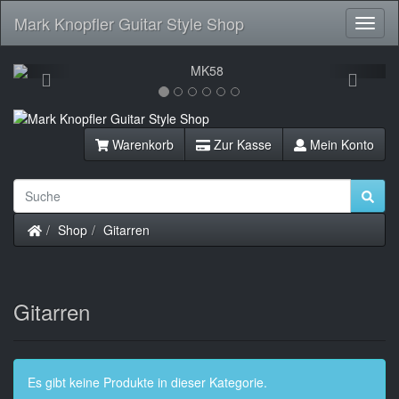
Mark Knopfler Guitar Style Shop
Toggl
Navig
Previous
Next
Warenkorb
Zur Kasse
Mein Konto
Startseite
Shop
Gitarren
Gitarren
Es gibt keine Produkte in dieser Kategorie.