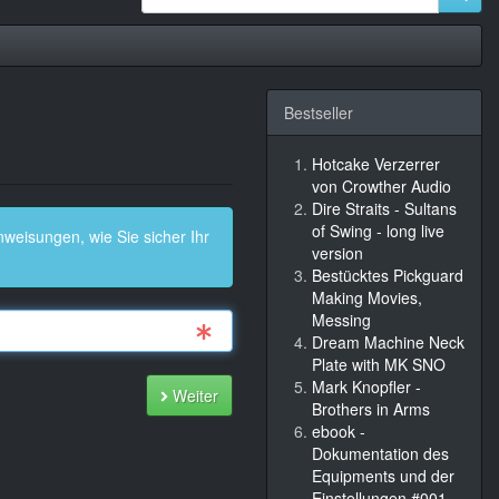
Bestseller
Hotcake Verzerrer
von Crowther Audio
Dire Straits - Sultans
of Swing - long live
weisungen, wie Sie sicher Ihr
version
Bestücktes Pickguard
Making Movies,
Messing
Dream Machine Neck
Plate with MK SNO
Mark Knopfler -
Weiter
Brothers in Arms
ebook -
Dokumentation des
Equipments und der
Einstellungen #001