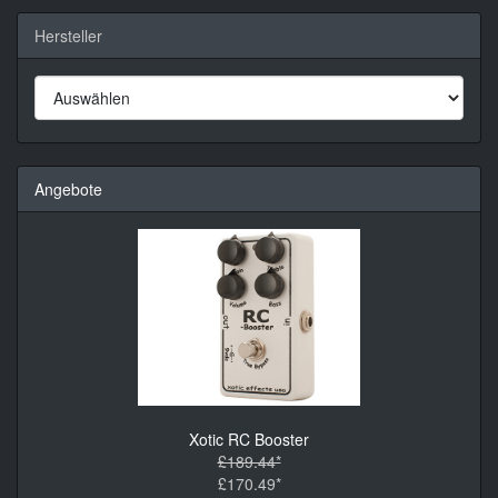
Hersteller
Angebote
Xotic RC Booster
£189.44*
£170.49*