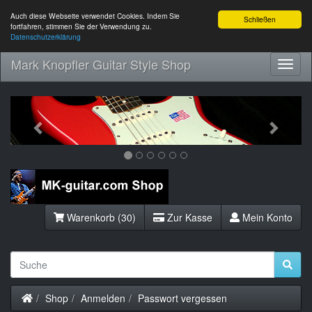
Auch diese Webseite verwendet Cookies. Indem Sie
Schließen
fortfahren, stimmen Sie der Verwendung zu.
Datenschutzerklärung
Mark Knopfler Guitar Style Shop
Toggl
Navig
Previous
Next
Warenkorb (30)
Zur Kasse
Mein Konto
Startseite
Shop
Anmelden
Passwort vergessen