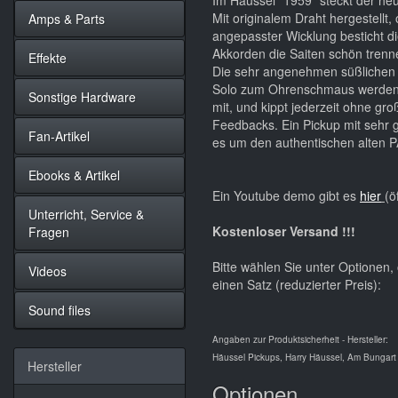
Im Häussel "1959" steckt der he
Mit originalem Draht hergestellt
Amps & Parts
angepasster Wicklung besticht di
Akkorden die Saiten schön trennen
Effekte
Die sehr angenehmen süßlichen 
Solo zum Ohrenschmaus werden. 
Sonstige Hardware
mit, und kippt jederzeit ohne g
Feedbacks. Ein Pickup mit sehr 
Fan-Artikel
es um den authentischen alten 
Ebooks & Artikel
Ein Youtube demo gibt es
hier
(ö
Unterricht, Service &
Kostenloser Versand !!!
Fragen
Bitte wählen Sie unter Optionen
Videos
einen Satz (reduzierter Preis):
Sound files
Angaben zur Produktsicherheit - Hersteller:
Häussel Pickups, Harry Häussel, Am Bungart
Hersteller
Optionen