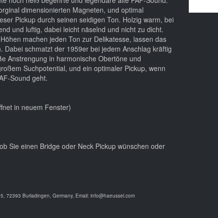
ute noch heiß begehrte und legendäre alte PAF-Sound.
, orginal dimensionierten Magneten, und optimal
eser Pickup durch seinen seidigen Ton. Holzig warm, bei
d und luftig, dabei leicht näselnd und nicht zu dicht.
Höhen machen jeden Ton zur Delikatesse, lassen das
Dabei schmatzt der 1959er bei jedem Anschlag kräftig
roße Anstrengung in harmonische Obertöne und
großem Suchpotential, und ein optimaler Pickup, wenn
PAF-Sound geht.
ffnet in neuem Fenster)
, ob Sie einen Bridge oder Neck Pickup wünschen oder
 5, 72393 Burladingen, Germany, Email: info@haeussel.com