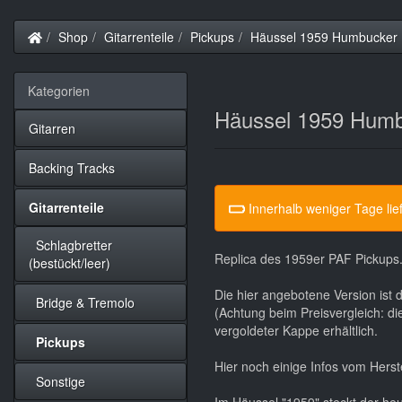
Startseite
Shop
Gitarrenteile
Pickups
Häussel 1959 Humbucker
Kategorien
Häussel 1959 Hum
Gitarren
Backing Tracks
Gitarrenteile
Innerhalb weniger Tage lie
Schlagbretter
Replica des 1959er PAF Pickups
(bestückt/leer)
Die hier angebotene Version ist d
Bridge & Tremolo
(Achtung beim Preisvergleich: di
vergoldeter Kappe erhältlich.
Pickups
Hier noch einige Infos vom Herste
Sonstige