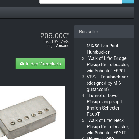
Bestseller
209.00€*
inkl. 19% MwSt
zzgl.
Versand
MK-58 Les Paul
Humbucker
"Walk of Life" Bridge
In den Warenkorb
Pickup für Telecaster,
wie Schecter F520T
VFS-1 Tonabnehmer
(designed by MK-
guitar.com)
"Tunnel of Love"
Pickup, angezapft,
ähnlich Schecter
F500T
"Walk of Life" Neck
Pickup für Telecaster,
wie Schecter F521T
Häussel 1959