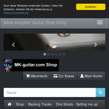
Auch diese Webseite verwendet Cookies. Indem Sie
Schließen
fortfahren, stimmen Sie der Verwendung zu.
Datenschutzerklärung
Mark Knopfler Guitar Style Shop
Toggl
Navig
Previous
Next
Warenkorb
Zur Kasse
Mein Konto
Startseite
Shop
Backing Tracks
Dire Straits - Setting me up