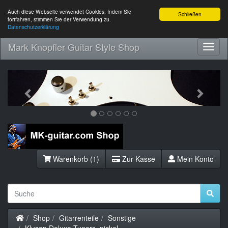
Auch diese Webseite verwendet Cookies. Indem Sie
Schließen
fortfahren, stimmen Sie der Verwendung zu.
Datenschutzerklärung
Mark Knopfler Guitar Style Shop
Toggl
Navig
Previous
Next
Warenkorb (1)
Zur Kasse
Mein Konto
Startseite
Shop
Gitarrenteile
Sonstige
Kluson Deluxe Tuners, nickel