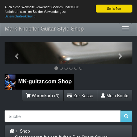
Auch diese Webseite verwendet Cookies. Indem Sie
Schließen
fortfahren, stimmen Sie der Verwendung zu.
Datenschutzerklärung
Mark Knopfler Guitar Style Shop
Toggl
Navig
Previous
Next
Warenkorb (3)
Zur Kasse
Mein Konto
Startseite
Shop
Gitarrensaiten für den frühen Dire Straits Sound