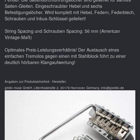
Saiten-Gleiten. Eingeschraubter Hebel und sechs
Befestigungslöcher. Wird komplett mit Hebel, Federn, Federblech,
Schrauben und Inbus-Schlüssel geliefert!
String Spacing und Schrauben Spacing: 56 mm (American
Vintage-Maß)
Optimales Preis-Leistungsverhältnis! Der Austausch eines
einfachen Tremolos gegen einen mit Stahlblock führt zu einer
deutlich hörbaren Klangaufwertung!
Angaben zur Produktsicherheit - Hersteller:
göldo music GmbH, Lilienthalstraße 2, 30179 Hannover, Germany, info@goeldo.de