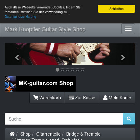
Auch diese Webseite verwendet Cookies. Indem Sie
Schließen
fortfahren, stimmen Sie der Verwendung zu.
Datenschutzerklärung
Mark Knopfler Guitar Style Shop
Toggl
Navig
Previous
Next
Warenkorb
Zur Kasse
Mein Konto
Startseite
Shop
Gitarrenteile
Bridge & Tremolo
Vintage Tremolo aged, Stahlblock