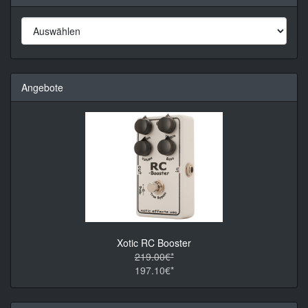
Angebote
Xotic RC Booster
219.00€*
197.10€*