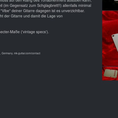
nfluss auf den Klang des Tonabnehmers ausüben kann,
eil (im Gegensatz zum Schglagbrett!!) allenfalls minimal
n "Vibe" deiner Gitarre dagegen ist es unverzichtbar.
t der Gitarre und damit die Lage von
hecter-Maße ('vintage specs').
 Germany, mk-guitar.com/contact