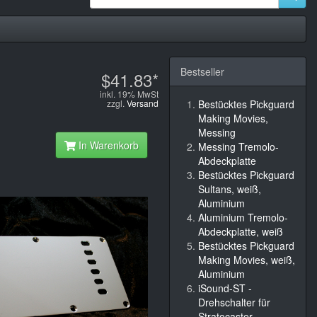
Bestseller
$41.83*
inkl. 19% MwSt
zzgl.
Versand
Bestücktes Pickguard
Making Movies,
Messing
In Warenkorb
Messing Tremolo-
Abdeckplatte
Bestücktes Pickguard
Sultans, weiß,
Aluminium
Aluminium Tremolo-
Abdeckplatte, weiß
Bestücktes Pickguard
Making Movies, weiß,
Aluminium
iSound-ST -
Drehschalter für
Stratocaster