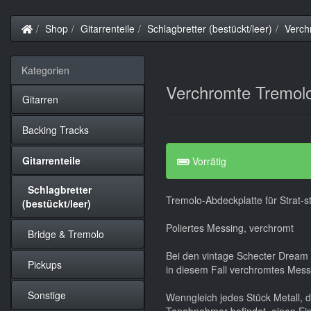
Startseite
Shop
Gitarrenteile
Schlagbretter (bestückt/leer)
Verch
Kategorien
Verchromte Tremolo
Gitarren
Backing Tracks
Gitarrenteile
Vorrätig
Schlagbretter
Tremolo-Abdeckplatte für Strat-st
(bestückt/leer)
Poliertes Messing, verchromt
Bridge & Tremolo
Bei den vintage Schecter Dream
Pickups
in diesem Fall verchromtes Mess
Sonstige
Wenngleich jedes Stück Metall, 