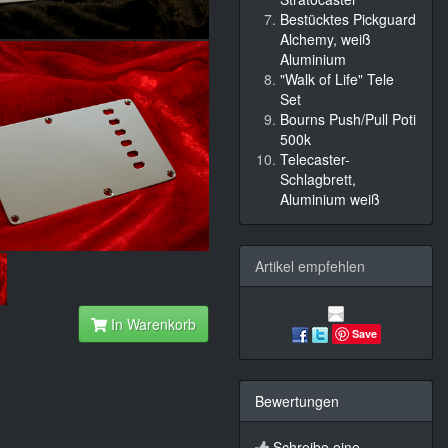
Bestücktes Pickguard
Alchemy, weiß
Aluminium
"Walk of Life" Tele
Set
Bourns Push/Pull Poti
500k
Telecaster-
Schlagbrett,
Aluminium weiß
Artikel empfehlen
In Warenkorb
Save
Bewertungen
Schreibe eine