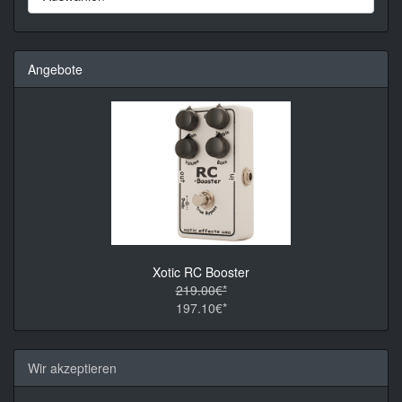
Angebote
Xotic RC Booster
219.00€*
197.10€*
Wir akzeptieren