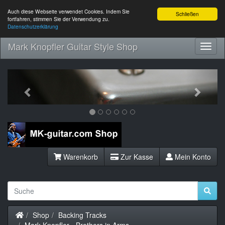
Auch diese Webseite verwendet Cookies. Indem Sie
Schließen
fortfahren, stimmen Sie der Verwendung zu.
Datenschutzerklärung
Mark Knopfler Guitar Style Shop
Toggl
Navig
Previous
Next
Warenkorb
Zur Kasse
Mein Konto
Startseite
Shop
Backing Tracks
Mark Knopfler - Brothers in Arms