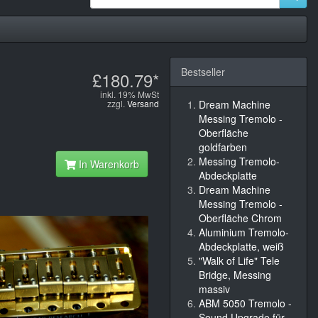
Bestseller
£180.79*
inkl. 19% MwSt
zzgl.
Versand
Dream Machine
Messing Tremolo -
Oberfläche
goldfarben
Messing Tremolo-
In Warenkorb
Abdeckplatte
Dream Machine
Messing Tremolo -
Oberfläche Chrom
Aluminium Tremolo-
Abdeckplatte, weiß
"Walk of Life" Tele
Bridge, Messing
massiv
ABM 5050 Tremolo -
Sound Upgrade für