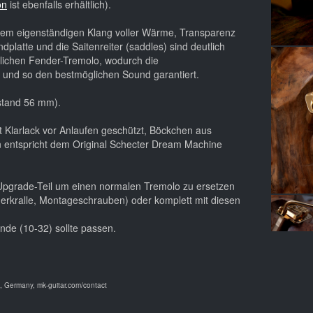
on
ist ebenfalls erhältlich).
nem eigenständigen Klang voller Wärme, Transparenz
platte und die Saitenreiter (saddles) sind deutlich
lichen Fender-Tremolo, wodurch die
t und so den bestmöglichen Sound garantiert.
stand 56 mm).
t Klarlack vor Anlaufen geschützt, Böckchen aus
n entspricht dem Original Schecter Dream Machine
s Upgrade-Teil um einen normalen Tremolo zu ersetzen
erkralle, Montageschrauben) oder komplett mit diesen
de (10-32) sollte passen.
 Germany, mk-guitar.com/contact