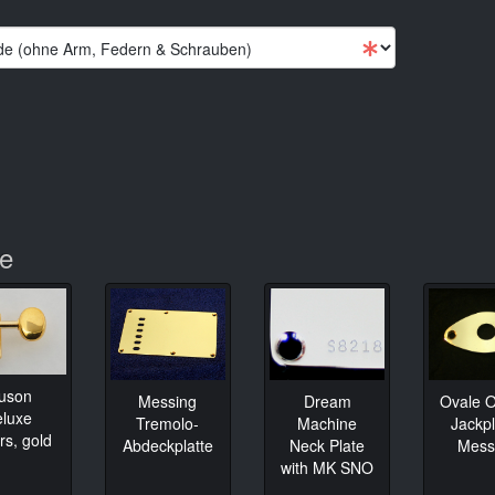
te
luson
Messing
Dream
Ovale O
eluxe
Tremolo-
Machine
Jackpl
rs, gold
Abdeckplatte
Neck Plate
Mess
with MK SNO