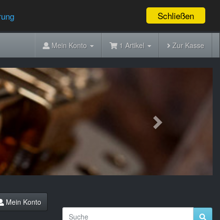
Schließen
rung
Mein Konto
1 Artikel
Zur Kasse
Next
Mein Konto