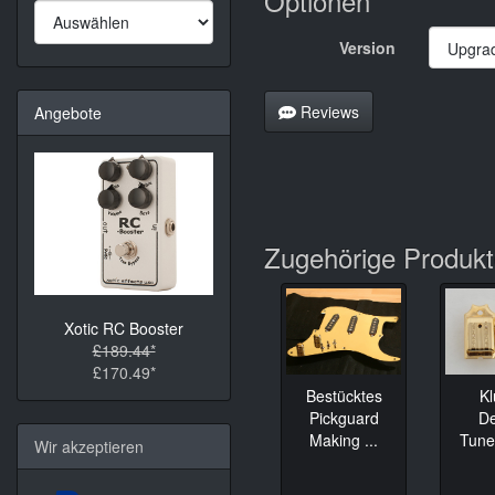
Optionen
Version
Reviews
Angebote
Zugehörige Produk
Xotic RC Booster
£189.44*
£170.49*
K
Bestücktes
D
Pickguard
Tune
Making ...
Wir akzeptieren