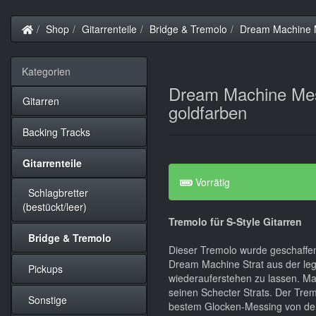
Startseite
Shop
Gitarrenteile
Bridge & Tremolo
Dream Machine M
Kategorien
Dream Machine Mes
Gitarren
goldfarben
Backing Tracks
Gitarrenteile
Vorrätig
Schlagbretter
(bestückt/leer)
Tremolo für S-Style Gitarren
Bridge & Tremolo
Dieser Tremolo wurde geschaffe
Dream Machine Strat aus der le
Pickups
wiederauferstehen zu lassen. Mar
seinen Schecter Strats. Der Trem
Sonstige
bestem Glocken-Messing von de