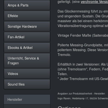
gefertigt. (eine
verchromte Versi
Amps & Parts
Das Glockenmessing führt zu ei
Effekte
und singendem Sustain. Die Grund
massiver als bei einem herkömm
Vibrationsübertragung optimal is
Sonstige Hardware
Vintage Fender Maße (Saitenab
Fan-Artikel
Polierte Messing-Grundplatte, mi
Ebooks & Artikel
poliertem Messing. Diese Versio
Tremolo.
Unterricht, Service &
Fragen
Erhältlich in zwei Versionen: Al
(ohne Tremoloarm*, Federn, Fed
Videos
Teilen.
* Jeder Tremoloarm mit US-Gewin
Sound files
Angaben zur Produktsicherheit - Hersteller:
Ingo Raven, Heidekamp 17, 59239 Schwerte,
Hersteller