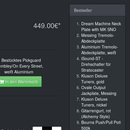
Bestseller
449.00€*
Dream Machine Neck
Plate with MK SNO
Messing Tremolo-
Abdeckplatte
Aluminium Tremolo-
Abdeckplatte, weiß
iSound-ST -
Drehschalter für
Stratocaster
Kluson Deluxe
In den Warenkorb
Tuners, gold
Ovale Output
Jackplate, Messing
Kluson Deluxe
Tuners, nickel
Gitarrengurt, rot
(Alchemy Style)
Bourns Push/Pull Poti
500k