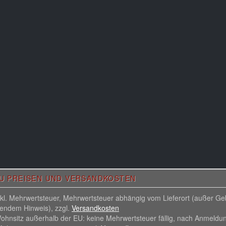
ZU PREISEN UND VERSANDKOSTEN
inkl. Mehrwertsteuer, Mehrwertsteuer abhängig vom Lieferort (außer G
hendem Hinweis), zzgl.
Versandkosten
ohnsitz außerhalb der EU: keine Mehrwertsteuer fällig, nach Anmeldu