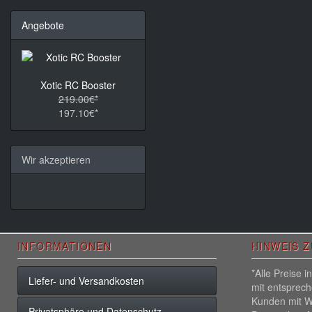
Angebote
Xotic RC Booster
219.00€*
197.10€*
Wir akzeptieren
INFORMATIONEN
HINWEIS 
*Alle Preise 
Liefer- und Versandkosten
mit entsprec
Kunden mit W
Privatsphäre und Datenschutz