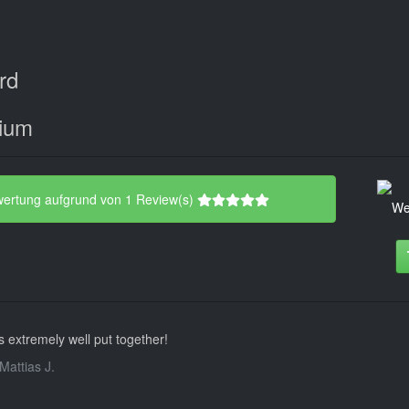
rd
nium
wertung aufgrund von 1 Review(s)
 extremely well put together!
Mattias J.