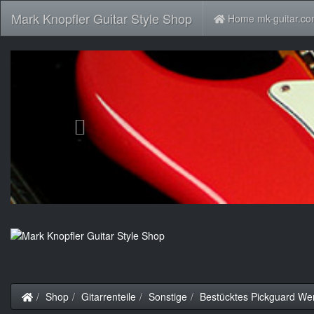
Mark Knopfler Guitar Style Shop
Home mk-guitar.c
Previous
Startseite
Shop
Gitarrenteile
Sonstige
Bestücktes Pickguard We