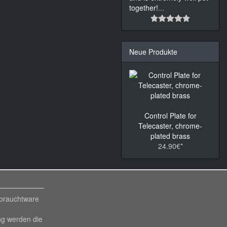
together!
...
Neue Produkte
Control Plate for
Telecaster, chrome-
plated brass
24.90€*
ebrauchtware
ng werden die