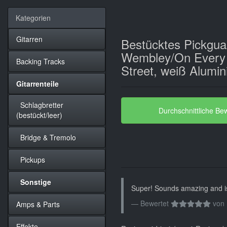
Kategorien
Gitarren
Bestücktes Pickgua
Wembley/On Every
Backing Tracks
Street, weiß Alumi
Gitarrenteile
Schlagbretter
Durchschnittliche Be
(bestückt/leer)
Bridge & Tremolo
Pickups
Sonstige
Super! Sounds amazing and is
Bewertet
von
Amps & Parts
Effekte