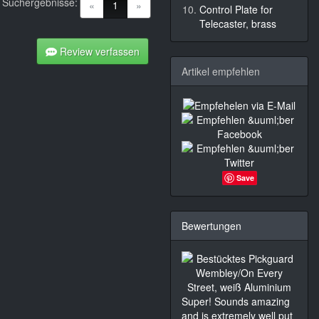
Suchergebnisse:
(current)
«
1
»
Control Plate for
Telecaster, brass
Review verfassen
Artikel empfehlen
Save
Bewertungen
Super! Sounds amazing
and is extremely well put