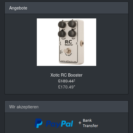
Angebote
Xotic RC Booster
£189.44*
£170.49*
Wir akzeptieren