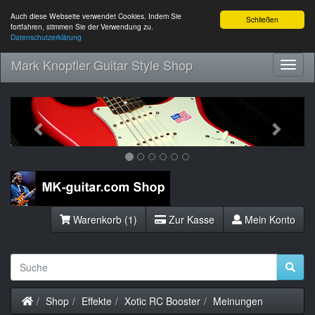
Auch diese Webseite verwendet Cookies. Indem Sie
Schließen
fortfahren, stimmen Sie der Verwendung zu.
Datenschutzerklärung
Mark Knopfler Guitar Style Shop
Toggl
Navig
Previous
Next
Warenkorb (1)
Zur Kasse
Mein Konto
Startseite
Shop
Effekte
Xotic RC Booster
Meinungen