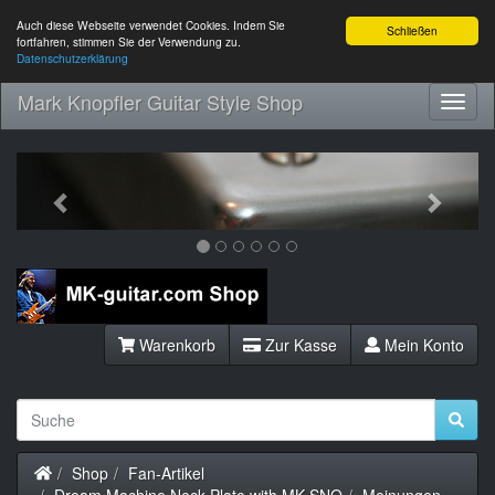
Auch diese Webseite verwendet Cookies. Indem Sie
Schließen
fortfahren, stimmen Sie der Verwendung zu.
Datenschutzerklärung
Mark Knopfler Guitar Style Shop
Toggl
Navig
Previous
Next
Warenkorb
Zur Kasse
Mein Konto
Startseite
Shop
Fan-Artikel
Dream Machine Neck Plate with MK SNO
Meinungen