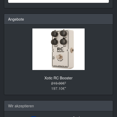
Angebote
Xotic RC Booster
219.00€*
197.10€*
Wir akzeptieren