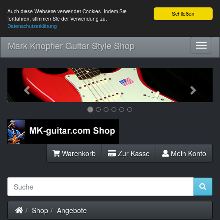
Auch diese Webseite verwendet Cookies. Indem Sie
Schließen
fortfahren, stimmen Sie der Verwendung zu.
Datenschutzerklärung
Mark Knopfler Guitar Style Shop
Toggl
Navig
Previous
Next
Warenkorb
Zur Kasse
Mein Konto
Startseite
Shop
Angebote