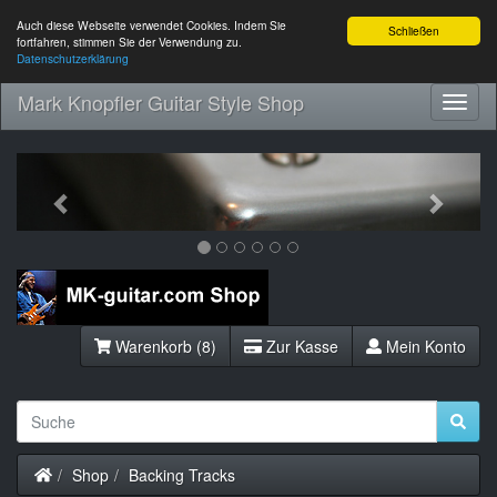
Auch diese Webseite verwendet Cookies. Indem Sie
Schließen
fortfahren, stimmen Sie der Verwendung zu.
Datenschutzerklärung
Mark Knopfler Guitar Style Shop
Toggl
Navig
Previous
Next
Warenkorb (8)
Zur Kasse
Mein Konto
Startseite
Shop
Backing Tracks