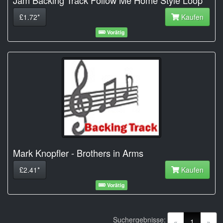
£1.72*
Kaufen
Vorätig
Mark Knopfler - Brothers in Arms
£2.41*
Kaufen
Vorätig
Suchergebnisse:
(current)
«
1
»