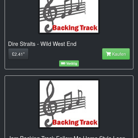
Dire Straits - Wild West End
£2.41*
Kaufen
Vorätig
Jam Backing Track Follow Me Home Style Loop