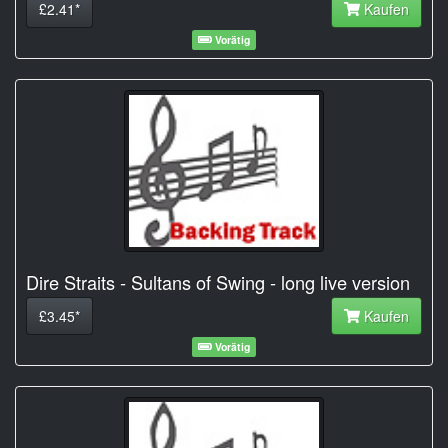
£2.41*
Kaufen
Vorätig
Dire Straits - Sultans of Swing - long live version
£3.45*
Kaufen
Vorätig