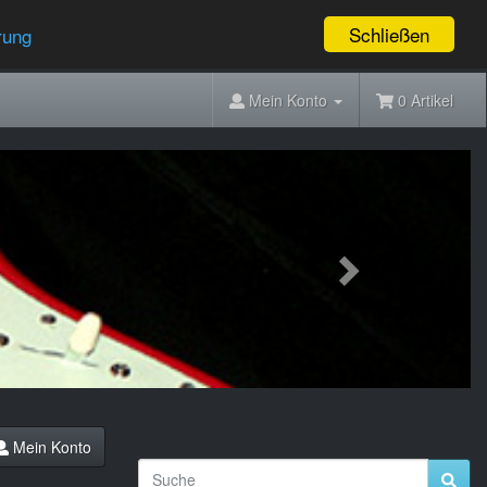
Schließen
rung
Mein Konto
0 Artikel
Next
Mein Konto