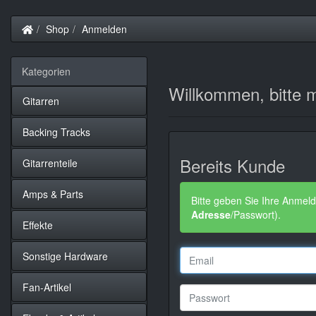
Startseite
Shop
Anmelden
Kategorien
Willkommen, bitte m
Gitarren
Backing Tracks
Bereits Kunde
Gitarrenteile
Amps & Parts
Bitte geben Sie Ihre Anmeld
Adresse
/Passwort).
Effekte
Sonstige Hardware
Fan-Artikel