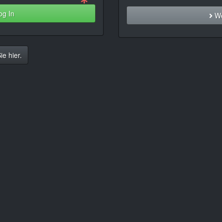
g In
We
e hier.