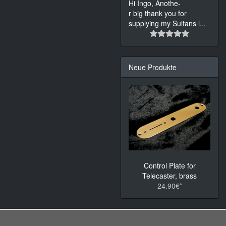
Hi Ingo, Anothe-
r big thank you for
supplying my Sultans l
...
Neue Produkte
Control Plate for
Telecaster, brass
24.90€*