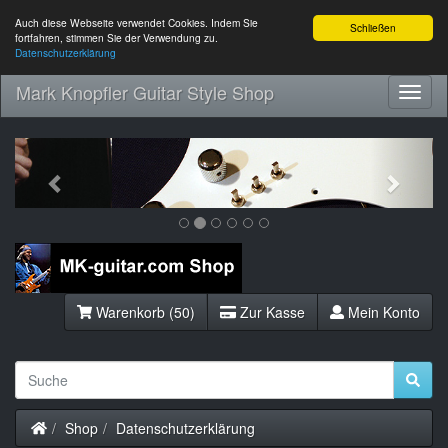
Auch diese Webseite verwendet Cookies. Indem Sie
Schließen
fortfahren, stimmen Sie der Verwendung zu.
Datenschutzerklärung
Mark Knopfler Guitar Style Shop
Toggl
Navig
Previous
Next
Warenkorb (50)
Zur Kasse
Mein Konto
Startseite
Shop
Datenschutzerklärung