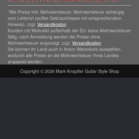
*Alle Preise inkl. Mehrwertsteuer, Mehrwertsteuer abhängig
vom Lieferort (außer Gebrauchtware mit entsprechendem
Hinweis), zzgl.
Versandkosten
Kunden mit Wohnsitz außerhalb der EU: keine Mehrwertsteuer
fällig, nach Anmeldung werden die Preise ohne
Mehrwertsteuer angezeigt, zzgl.
Versandkosten
Sie können ihr Land auch in Ihrem Warenkorb auswählen,
wodurch alle Preise an die Mehrwertsteuer Ihres Landes
angepast werden.
Copyright © 2026
Mark Knopfler Guitar Style Shop