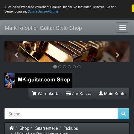
Auch diese Webseite verwendet Cookies. Indem Sie fortfahren, stimmen Sie der
Verwendung zu.
Datenschutzerklärung
Mark Knopfler Guitar Style Shop
Toggl
Navig
Previous
Next
Warenkorb
Zur Kasse
Mein Konto
Startseite
Shop
Gitarrenteile
Pickups
MK-58 Les Paul Humbucker