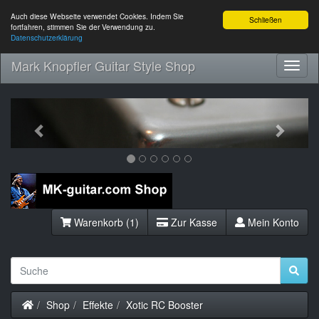
Auch diese Webseite verwendet Cookies. Indem Sie
Schließen
fortfahren, stimmen Sie der Verwendung zu.
Datenschutzerklärung
Mark Knopfler Guitar Style Shop
Toggl
Navig
Previous
Next
Warenkorb (1)
Zur Kasse
Mein Konto
Startseite
Shop
Effekte
Xotic RC Booster