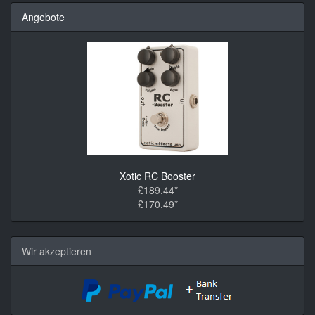
Angebote
Xotic RC Booster
£189.44*
£170.49*
Wir akzeptieren