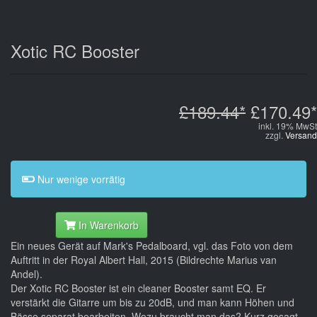
Xotic RC Booster
£189.44*
£170.49*
inkl. 19% MwSt
zzgl.
Versand
Nur wenige vorrätig
In Warenkorb
Ein neues Gerät auf Mark's Pedalboard, vgl. das Foto von dem
Auftritt in der Royal Albert Hall, 2015 (Bildrechte Marius van
Andel).
Der Xotic RC Booster ist ein cleaner Booster samt EQ. Er
verstärkt die Gitarre um bis zu 20dB, und man kann Höhen und
Bässe separat bearbeiten. Wozu braucht man das? Kurz gesagt,