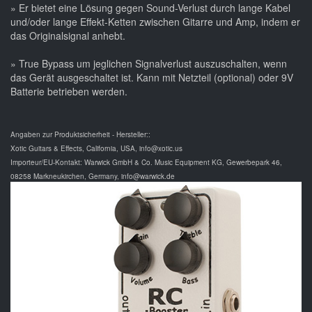
» Er bietet eine Lösung gegen Sound-Verlust durch lange Kabel
und/oder lange Effekt-Ketten zwischen Gitarre und Amp, indem er
das Originalsignal anhebt.
» True Bypass um jeglichen Signalverlust auszuschalten, wenn
das Gerät ausgeschaltet ist. Kann mit Netzteil (optional) oder 9V
Batterie betrieben werden.
Angaben zur Produktsicherheit - Hersteller::
Xotic Guitars & Effects, California, USA, info@xotic.us
Importeur/EU-Kontakt: Warwick GmbH & Co. Music Equipment KG, Gewerbepark 46,
08258 Markneukirchen, Germany, info@warwick.de