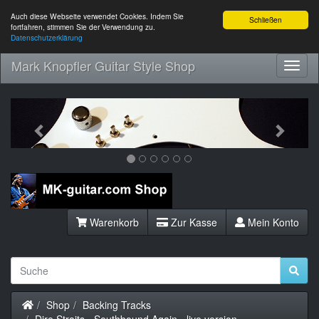
Auch diese Webseite verwendet Cookies. Indem Sie
Schließen
fortfahren, stimmen Sie der Verwendung zu.
Datenschutzerklärung
Mark Knopfler Guitar Style Shop
Toggl
Navig
Previous
Next
Warenkorb
Zur Kasse
Mein Konto
Startseite
Shop
Backing Tracks
Dire Straits - Southbound Again - live version