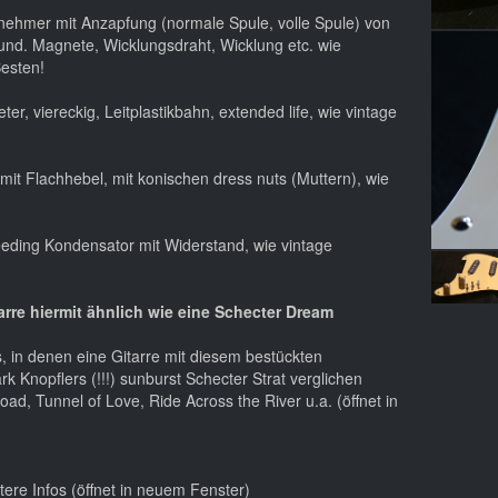
ehmer mit Anzapfung (normale Spule, volle Spule) von
nd. Magnete, Wicklungsdraht, Wicklung etc. wie
Besten!
ter, viereckig, Leitplastikbahn, extended life, wie vintage
mit Flachhebel, mit konischen dress nuts (Muttern), wie
eeding Kondensator mit Widerstand, wie vintage
arre hiermit ähnlich wie eine Schecter Dream
s, in denen eine Gitarre mit diesem bestückten
rk Knopflers (!!!) sunburst Schecter Strat verglichen
oad, Tunnel of Love, Ride Across the River u.a. (öffnet in
itere Infos (öffnet in neuem Fenster)