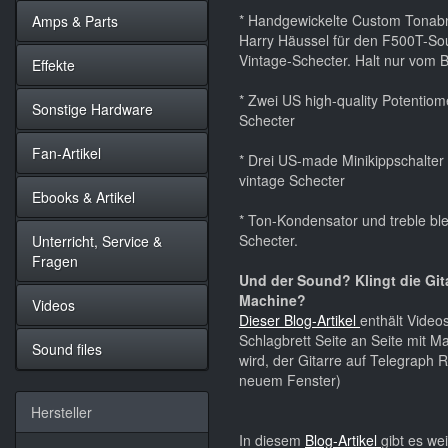
* Handgewickelte Custom Tonabn
Amps & Parts
Harry Häussel für den F500T-Sou
Vintage-Schecter. Halt nur vom 
Effekte
* Zwei US high-quality Potentiome
Sonstige Hardware
Schecter
Fan-Artikel
* Drei US-made Minikippschalter 
vintage Schecter
Ebooks & Artikel
* Ton-Kondensator und treble bl
Schecter.
Unterricht, Service &
Fragen
Und der Sound? Klingt die Git
Machine?
Videos
Dieser Blog-Artikel
enthält Video
Schlagbrett Seite an Seite mit Ma
Sound files
wird, der Gitarre auf Telegraph R
neuem Fenster)
Hersteller
In diesem
Blog-Artikel
gibt es we