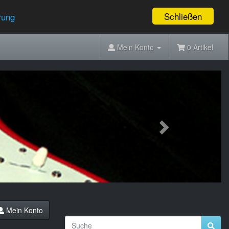
Schließen
rung
Mein Konto
0 Artikel
Next
Mein Konto