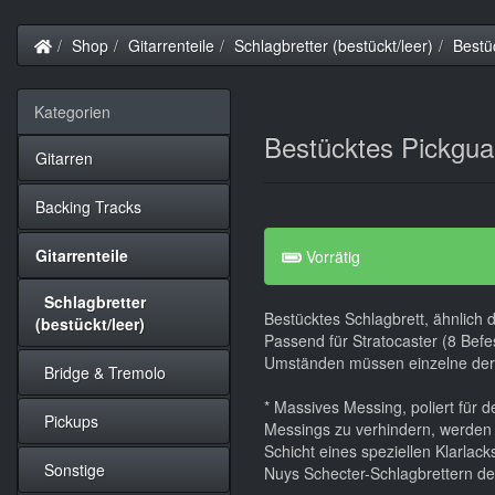
Startseite
Shop
Gitarrenteile
Schlagbretter (bestückt/leer)
Bestü
Kategorien
Bestücktes Pickgua
Gitarren
Backing Tracks
Gitarrenteile
Vorrätig
Schlagbretter
Bestücktes Schlagbrett, ähnlich
(bestückt/leer)
Passend für Stratocaster (8 Bef
Umständen müssen einzelne der 
Bridge & Tremolo
* Massives Messing, poliert für
Pickups
Messings zu verhindern, werden d
Schicht eines speziellen Klarlac
Sonstige
Nuys Schecter-Schlagbrettern der