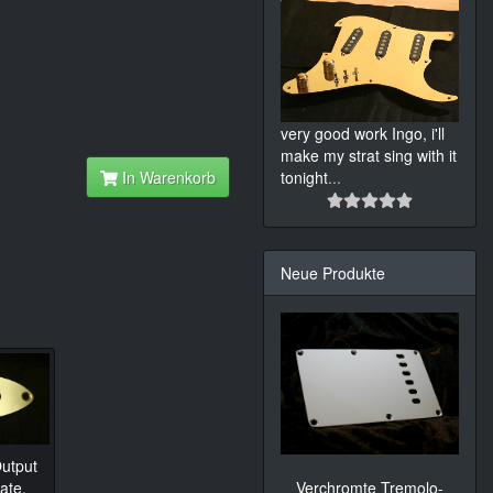
very good work Ingo, i'll
make my strat sing with it
tonight
...
In Warenkorb
Neue Produkte
utput
Verchromte Tremolo-
ate,