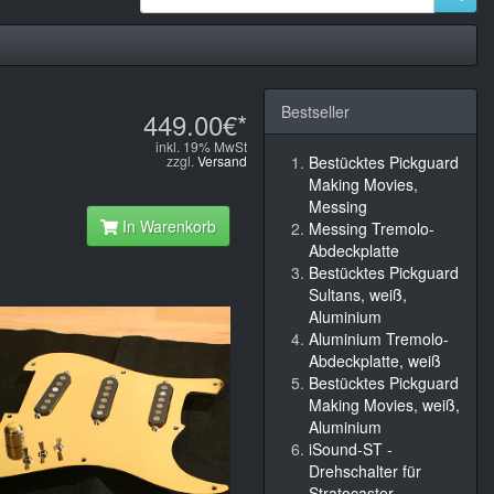
Bestseller
449.00€*
inkl. 19% MwSt
zzgl.
Versand
Bestücktes Pickguard
Making Movies,
Messing
In Warenkorb
Messing Tremolo-
Abdeckplatte
Bestücktes Pickguard
Sultans, weiß,
Aluminium
Aluminium Tremolo-
Abdeckplatte, weiß
Bestücktes Pickguard
Making Movies, weiß,
Aluminium
iSound-ST -
Drehschalter für
Stratocaster