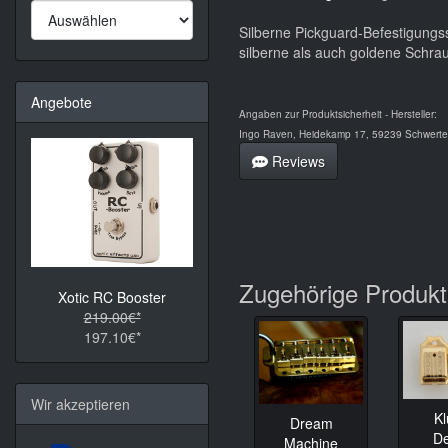
Silberne Pickguard-Befestigung
silberne als auch goldene Schra
Angebote
Angaben zur Produktsicherheit - Hersteller:
Ingo Raven, Heidekamp 17, 59239 Schwerte,
Reviews
Zugehörige Produk
Xotic RC Booster
219.00€*
197.10€*
Wir akzeptieren
K
Dream
D
Machine