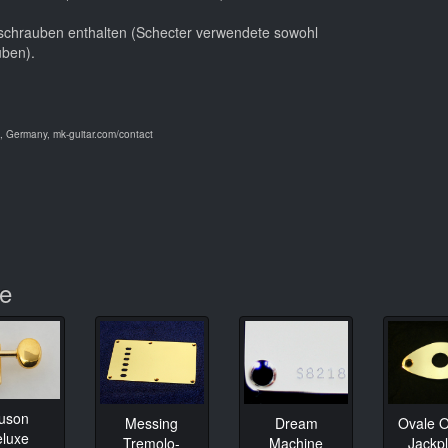
sschrauben enthalten (Schecter verwendete sowohl
uben).
 Germany, mk-guitar.com/contact
te
luson
Messing
Dream
Ovale O
eluxe
Tremolo-
Machine
Jackpl