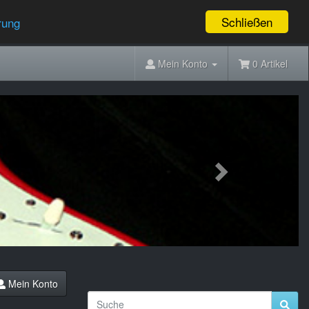
Schließen
rung
Mein Konto
0 Artikel
Next
Mein Konto