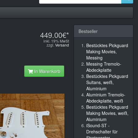
Bestseller
449.00€*
inkl. 19% MwSt
zzgl.
Versand
Bestücktes Pickguard
Making Movies,
Messing
Messing Tremolo-
Abdeckplatte
In Warenkorb
Bestücktes Pickguard
Sultans, weiß,
Aluminium
Aluminium Tremolo-
Abdeckplatte, weiß
Bestücktes Pickguard
Making Movies, weiß,
Aluminium
iSound-ST -
Drehschalter für
Stratocaster