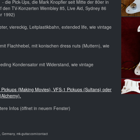
 die Pick-Ups, die Mark Knopfler seit Mitte der 80er in
 auf den TV-Konzerten Wembley 85, Live Aid, Sydney 86
ur 1992)
ter, viereckig, Leitplastikbahn, extended life, wie vintage
mit Flachhebel, mit konischen dress nuts (Muttern), wie
eeding Kondensator mit Widerstand, wie vintage
le Pickups (Making Movies), VFS-1 Pickups (Sultans) oder
(Alchemy).
itere Infos (öffnet in neuem Fenster)
 Germany, mk-guitar.com/contact