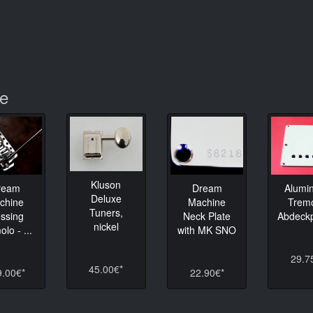
te
Kluson
ream
Dream
Alumi
Deluxe
chine
Machine
Tremo
Tuners,
ssing
Neck Plate
Abdeckpl
nickel
lo - ...
with MK SNO
29.7
45.00€*
9.00€*
22.90€*