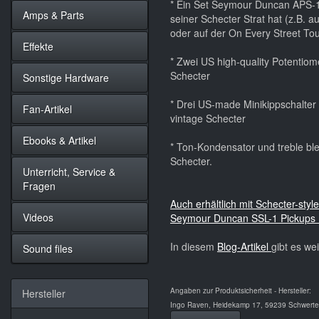
* Ein Set Seymour Duncan APS-1 -
Amps & Parts
seiner Schecter Strat hat (z.B.
oder auf der On Every Street To
Effekte
* Zwei US high-quality Potentiome
Schecter
Sonstige Hardware
* Drei US-made Minikippschalter 
Fan-Artikel
vintage Schecter
Ebooks & Artikel
* Ton-Kondensator und treble bl
Schecter.
Unterricht, Service &
Fragen
Auch erhältlich mit Schecter-sty
Videos
Seymour Duncan SSL-1 Pickups 
In diesem
Blog-Artikel
gibt es we
Sound files
Angaben zur Produktsicherheit - Hersteller:
Hersteller
Ingo Raven, Heidekamp 17, 59239 Schwerte,