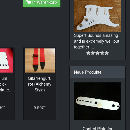
In Warenkorb
Super! Sounds amazing
and is extremely well put
together!
...
Neue Produkte
nium
Gitarrengurt,
lo-
rot (Alchemy
atte, ...
Style)
5€*
9.50€*
Control Plate for