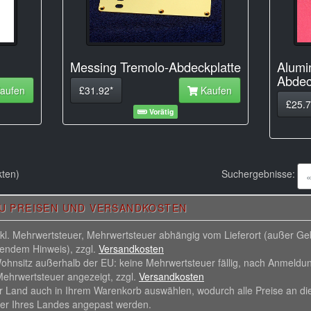
Messing Tremolo-Abdeckplatte
Alumi
Abdec
aufen
£31.92*
Kaufen
£25.7
Vorätig
ten)
Suchergebnisse:
ZU PREISEN UND VERSANDKOSTEN
inkl. Mehrwertsteuer, Mehrwertsteuer abhängig vom Lieferort (außer G
hendem Hinweis), zzgl.
Versandkosten
ohnsitz außerhalb der EU: keine Mehrwertsteuer fällig, nach Anmeldu
ehrwertsteuer angezeigt, zzgl.
Versandkosten
r Land auch in Ihrem Warenkorb auswählen, wodurch alle Preise an di
er Ihres Landes angepast werden.