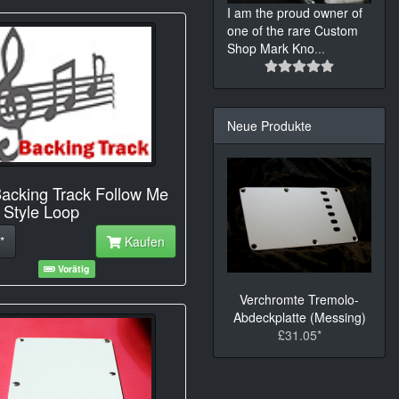
I am the proud owner of
one of the rare Custom
Shop Mark Kno
...
Neue Produkte
acking Track Follow Me
Style Loop
*
Kaufen
Vorätig
Verchromte Tremolo-
Abdeckplatte (Messing)
£31.05*