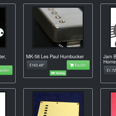
ter,
MK-58 Les Paul Humbucker
Jam B
Home 
£163.49*
Kaufen
aufen
£1.72
Vorätig