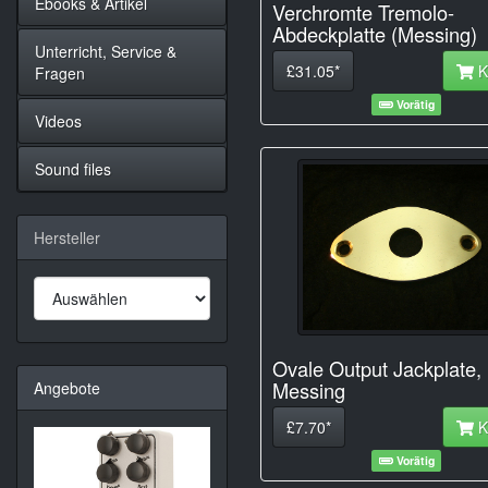
Ebooks & Artikel
Verchromte Tremolo-
Abdeckplatte (Messing)
Unterricht, Service &
£31.05*
K
Fragen
Vorätig
Videos
Sound files
Hersteller
Ovale Output Jackplate,
Messing
Angebote
£7.70*
K
Vorätig