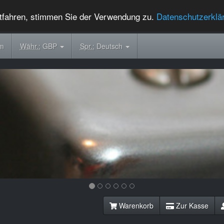
tfahren, stimmen Sie der Verwendung zu.
Datenschutzerklä
om
Währ.:
GBP
Spr.:
Deutsch
Warenkorb
Zur Kasse