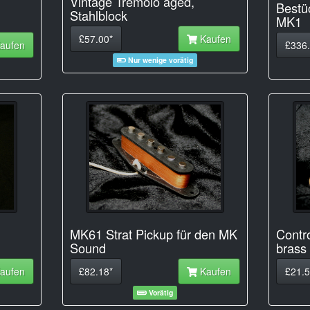
Vintage Tremolo aged,
Bestü
Stahlblock
MK1
£57.00*
Kaufen
aufen
£336.
Nur wenige vorätig
MK61 Strat Pickup für den MK
Contro
Sound
brass
aufen
£82.18*
Kaufen
£21.5
Vorätig