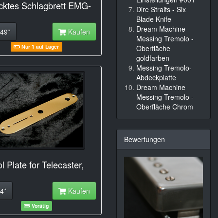
cktes Schlagbrett EMG-
Dire Straits - Six
Blade Knife
Dream Machine
49*
Kaufen
Messing Tremolo -
Nur 1 auf Lager
Oberfläche
goldfarben
Messing Tremolo-
Abdeckplatte
Dream Machine
Messing Tremolo -
Oberfläche Chrom
Bewertungen
l Plate for Telecaster,
4*
Kaufen
Vorätig