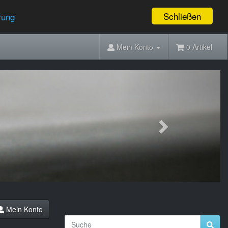
Schließen
rung
Mein Konto
0 Artikel
Next
Mein Konto