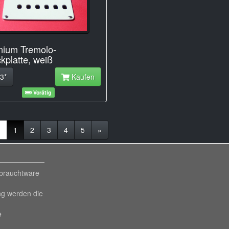
nium Tremolo-
kplatte, weiß
3*
Kaufen
Vorätig
(current)
«
1
2
3
4
5
»
ebrauchtware
ng werden die
e