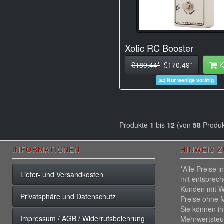
Xotic RC Booster
£189.44*
£170.49*
K
Nur wenige vorätig
Produkte
1
bis
12
(von
58
Produk
INFORMATIONEN
HINWEIS 
*Alle Preise 
Liefer- und Versandkosten
mit entsprec
Kunden mit W
Privatsphäre und Datenschutz
Preise ohne M
Sie können ih
Impressum / AGB / Widerrufsbelehrung
Mehrwertsteu