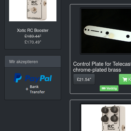
Xotic RC Booster
£189.44*
£170.49*
Wir akzeptieren
Control Plate for Telecas
chrome-plated brass
£21.54*
K
Vorätig