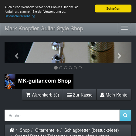
Auch diese Webseite verwendet Cookies. Indem Sie
Schließen
fortfahren, stimmen Sie der Verwendung zu.
Datenschutzerklärung
Mark Knopfler Guitar Style Shop
Toggl
Navig
Previous
Next
Warenkorb (3)
Zur Kasse
Mein Konto
Startseite
Shop
Gitarrenteile
Schlagbretter (bestückt/leer)
Control Plate for Telecaster, chrome-plated brass