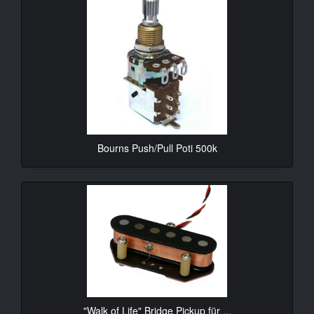
Bourns Push/Pull Poti 500k
$12.70*
"Walk of Life" Bridge Pickup für ...