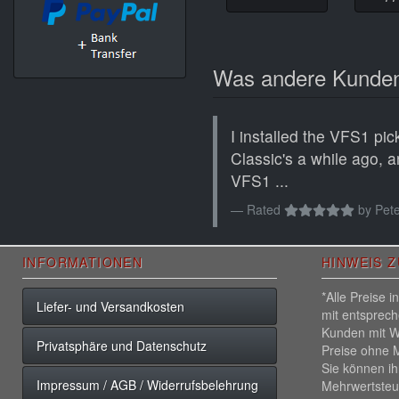
Was andere Kunden
I installed the VFS1 pi
Classic's a while ago, a
VFS1 ...
Rated
by
Pete
INFORMATIONEN
HINWEIS 
*Alle Preise 
Liefer- und Versandkosten
mit entsprec
Kunden mit W
Privatsphäre und Datenschutz
Preise ohne M
Sie können ih
Impressum / AGB / Widerrufsbelehrung
Mehrwertsteu