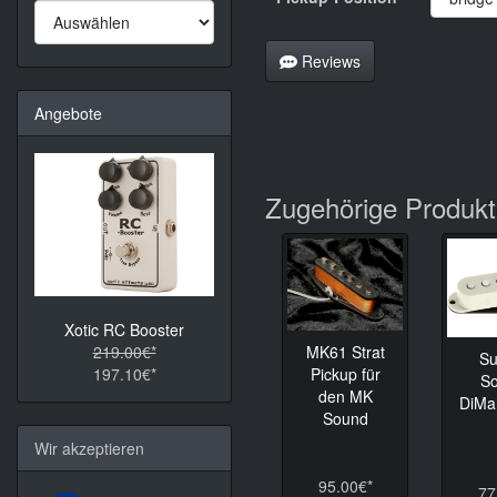
Reviews
Angebote
Zugehörige Produk
Xotic RC Booster
MK61 Strat
219.00€*
Su
Pickup für
197.10€*
So
den MK
DiMa
Sound
Wir akzeptieren
95.00€*
77