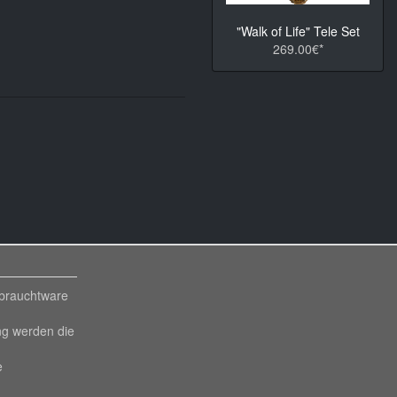
"Walk of Life" Tele Set
269.00€*
ebrauchtware
ng werden die
e