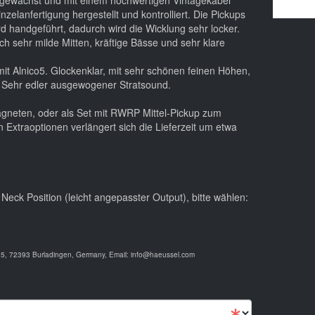
 gewachst und mit einem hochwertigen Vintagekabel
nzelanfertigung hergestellt und kontrolliert. Die Pickups
rd handgeführt, dadurch wird die Wicklung sehr locker.
 sehr milde Mitten, kräftige Bässe und sehr klare
 mit Alnico5. Glockenklar, mit sehr schönen feinen Höhen,
n. Sehr edler ausgewogener Stratsound.
Magneten, oder als Set mit RWRP Mittel-Pickup zum
en Extraoptionen verlängert sich die Lieferzeit um etwa
r Neck Position (leicht angepasster Output), bitte wählen:
 5, 72393 Burladingen, Germany, Email: info@haeussel.com