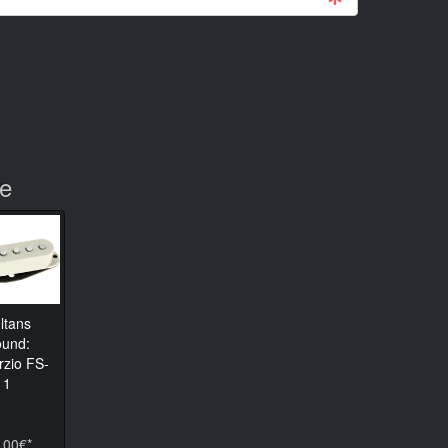
te
ltans
und:
rzio FS-
1
.00€*