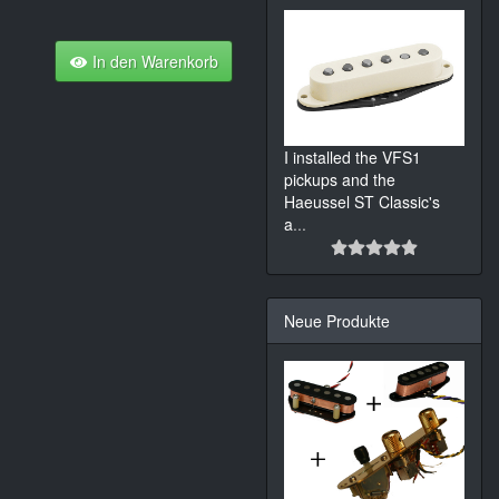
In den Warenkorb
I installed the VFS1
pickups and the
Haeussel ST Classic's
a
...
Neue Produkte