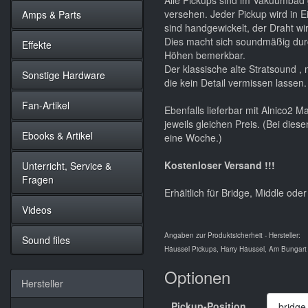
Alle Pickups sind im Vakuumbad
versehen. Jeder Pickup wird in Ei
Amps & Parts
sind handgewickelt, der Draht wi
Dies macht sich soundmäßig durch
Effekte
Höhen bemerkbar.
Der klassische alte Stratsound ,
Sonstige Hardware
die kein Detail vermissen lasse
Fan-Artikel
Ebenfalls lieferbar mit Alnico2 
jeweils gleichen Preis. (Bei dies
Ebooks & Artikel
eine Woche.)
Kostenloser Versand !!!
Unterricht, Service &
Fragen
Erhältlich für Bridge, Middle ode
Videos
Angaben zur Produktsicherheit - Hersteller:
Sound files
Häussel Pickups, Harry Häussel, Am Bungart
Optionen
Hersteller
Pickup-Position