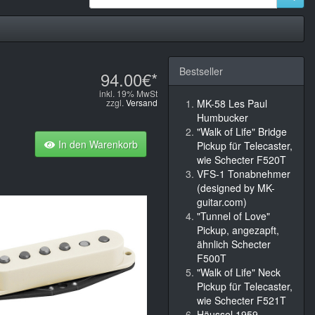
Bestseller
94.00€*
inkl. 19% MwSt
zzgl.
Versand
MK-58 Les Paul
Humbucker
"Walk of Life" Bridge
In den Warenkorb
Pickup für Telecaster,
wie Schecter F520T
VFS-1 Tonabnehmer
(designed by MK-
guitar.com)
"Tunnel of Love"
Pickup, angezapft,
ähnlich Schecter
F500T
"Walk of Life" Neck
Pickup für Telecaster,
wie Schecter F521T
Häussel 1959