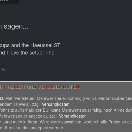
 sagen...
ckups and the Haeussel ST
nd I love the setup! The
 H.
ZU PREISEN UND VERSANDKOSTEN
inkl. Mehrwertsteuer, Mehrwertsteuer abhängig vom Lieferort (außer G
hendem Hinweis), zzgl.
Versandkosten
ohnsitz außerhalb der EU: keine Mehrwertsteuer fällig, nach Anmeldu
ehrwertsteuer angezeigt, zzgl.
Versandkosten
r Land auch in Ihrem Warenkorb auswählen, wodurch alle Preise an di
er Ihres Landes angepast werden.