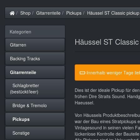
Startseite
Shop
Gitarrenteile
Pickups
Häussel ST Classic pickup
Kategorien
Häussel ST Classic
Gitarren
Backing Tracks
Gitarrenteile
Innerhalb weniger Tage lie
Schlagbretter
Dies ist der ideale Pickup für d
(bestückt/leer)
frühen Dire Straits Sound. Hand
Haeussel.
Bridge & Tremolo
Von Häussels Produktbeschreibu
Pickups
war der Bau eines Stratpickups e
Vintagesound in seinen vielen Fa
Sonstige
lückenlose Kontrolle der Bauteil