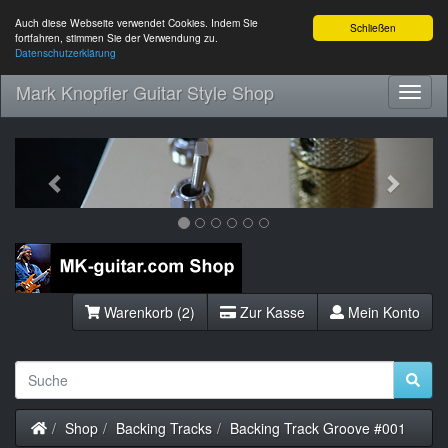
Auch diese Webseite verwendet Cookies. Indem Sie
Schließen
fortfahren, stimmen Sie der Verwendung zu.
Datenschutzerklärung
Mark Knopfler Guitar Style Shop
Toggl
Navig
Previous
Next
Warenkorb (2)
Zur Kasse
Mein Konto
Startseite
Shop
Backing Tracks
Backing Track Groove #001